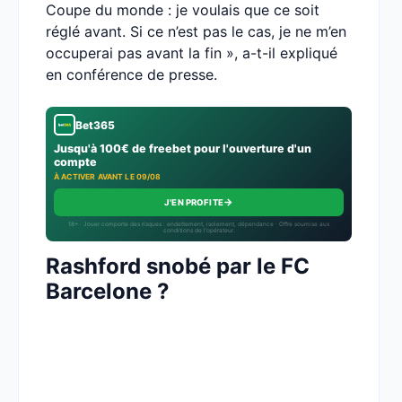
Coupe du monde : je voulais que ce soit
réglé avant. Si ce n’est pas le cas, je ne m’en
occuperai pas avant la fin », a-t-il expliqué
en conférence de presse.
Bet365
Jusqu'à 100€ de freebet pour l'ouverture d'un
compte
À ACTIVER AVANT LE 09/08
→
J'EN PROFITE
18+ · Jouer comporte des risques : endettement, isolement, dépendance · Offre soumise aux
conditions de l’opérateur.
Rashford snobé par le FC
Barcelone ?