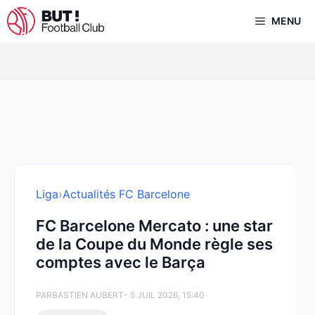
Aller
MENU
au
contenu
Liga
›
Actualités FC Barcelone
FC Barcelone Mercato : une star
de la Coupe du Monde règle ses
comptes avec le Barça
PAR
BASTIEN AUBERT
- 5 JUIL 2026, 15:40