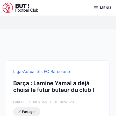
Aller
MENU
au
contenu
Liga
›
Actualités FC Barcelone
Barça : Lamine Yamal a déjà
choisi le futur buteur du club !
PAR
LOUIS CHRESTIAN
- 1 JUIL 2026, 12:40
🔗 Partager