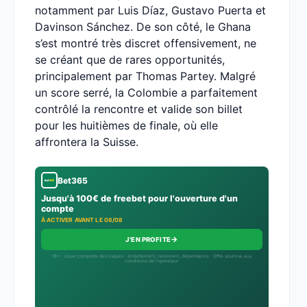
notamment par Luis Díaz, Gustavo Puerta et
Davinson Sánchez. De son côté, le Ghana
s’est montré très discret offensivement, ne
se créant que de rares opportunités,
principalement par Thomas Partey. Malgré
un score serré, la Colombie a parfaitement
contrôlé la rencontre et valide son billet
pour les huitièmes de finale, où elle
affrontera la Suisse.
Bet365
Jusqu'à 100€ de freebet pour l'ouverture d'un
compte
À ACTIVER AVANT LE 08/08
→
J'EN PROFITE
18+ · Jouer comporte des risques : endettement, isolement, dépendance · Offre soumise aux
conditions de l’opérateur.