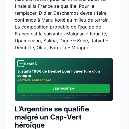
finale si la France se qualifie. Pour le
remplacer, Didier Deschamps devrait faire
confiance à Manu Koné au milieu de terrain.
La composition probable de l’équipe de
France est la suivante : Maignan – Koundé,
Upamecano, Saliba, Digne – Koné, Rabiot –
Dembélé, Olise, Barcola – Mbappé.
Bet365
Jusqu'à 100€ de freebet pour l'ouverture d'un
compte
À ACTIVER AVANT LE 08/08
→
J'EN PROFITE
18+ · Jouer comporte des risques : endettement, isolement, dépendance · Offre soumise aux
conditions de l’opérateur.
L’Argentine se qualifie
malgré un Cap-Vert
héroïque