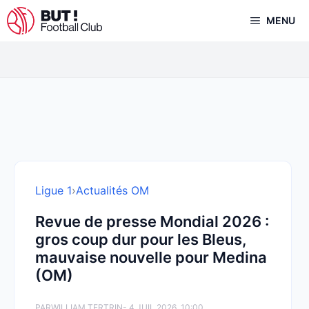
Aller
MENU
au
contenu
Ligue 1
›
Actualités OM
Revue de presse Mondial 2026 :
gros coup dur pour les Bleus,
mauvaise nouvelle pour Medina
(OM)
PAR
WILLIAM TERTRIN
- 4 JUIL 2026, 10:00