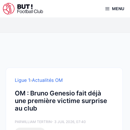
Aller
MENU
au
contenu
Ligue 1
›
Actualités OM
OM : Bruno Genesio fait déjà
une première victime surprise
au club
PAR
WILLIAM TERTRIN
- 3 JUIL 2026, 07:40