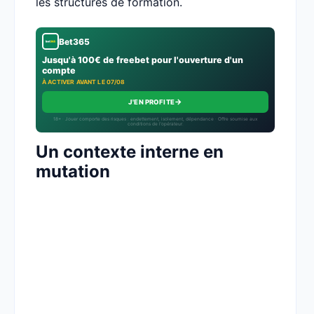
les structures de formation.
Bet365
Jusqu'à 100€ de freebet pour l'ouverture d'un
compte
À ACTIVER AVANT LE 07/08
→
J'EN PROFITE
18+ · Jouer comporte des risques : endettement, isolement, dépendance · Offre soumise aux
conditions de l’opérateur.
Un contexte interne en
mutation