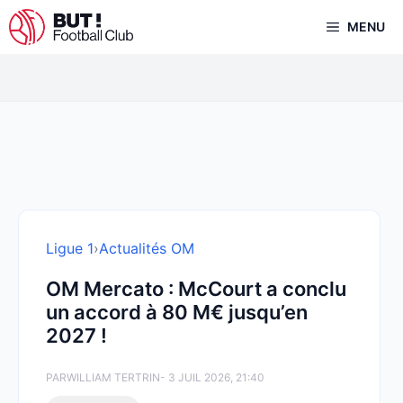
Aller
MENU
au
contenu
Ligue 1
›
Actualités OM
OM Mercato : McCourt a conclu
un accord à 80 M€ jusqu’en
2027 !
PAR
WILLIAM TERTRIN
- 3 JUIL 2026, 21:40