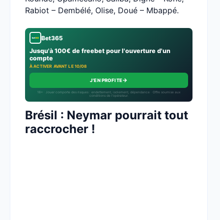
Rabiot – Dembélé, Olise, Doué – Mbappé.
Bet365
Jusqu'à 100€ de freebet pour l'ouverture d'un
compte
À ACTIVER AVANT LE 10/08
→
J'EN PROFITE
18+ · Jouer comporte des risques : endettement, isolement, dépendance · Offre soumise aux
conditions de l’opérateur.
Brésil : Neymar pourrait tout
raccrocher !