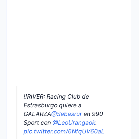
‼️RIVER: Racing Club de
Estrasburgo quiere a
GALARZA
@Sebasrur
en 990
Sport con
@LeoUrangaok
.
pic.twitter.com/6NfqUV60aL