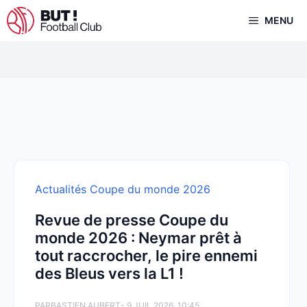
Aller
MENU
au
contenu
Actualités Coupe du monde 2026
Revue de presse Coupe du
monde 2026 : Neymar prêt à
tout raccrocher, le pire ennemi
des Bleus vers la L1 !
PAR
BASTIEN AUBERT
- 9 JUIL 2026, 10:45