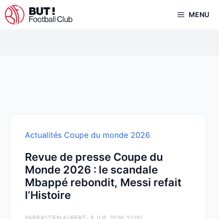
Aller
MENU
au
contenu
Actualités Coupe du monde 2026
Revue de presse Coupe du
Monde 2026 : le scandale
Mbappé rebondit, Messi refait
l’Histoire
PAR
BASTIEN AUBERT
- 8 JUIL 2026, 12:00