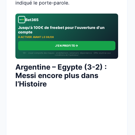
indiqué le porte-parole.
Bet365
Jusqu'à 100€ de freebet pour l'ouverture d'un
compte
À ACTIVER AVANT LE 08/08
→
J'EN PROFITE
18+ · Jouer comporte des risques : endettement, isolement, dépendance · Offre soumise aux
conditions de l’opérateur.
Argentine – Egypte (3-2) :
Messi encore plus dans
l’Histoire