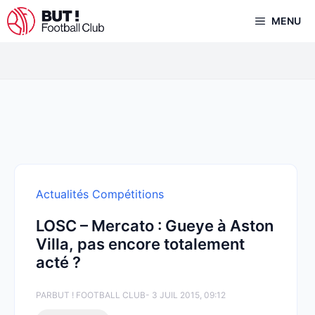
Aller
MENU
au
contenu
Actualités Compétitions
LOSC – Mercato : Gueye à Aston
Villa, pas encore totalement
acté ?
PAR
BUT ! FOOTBALL CLUB
- 3 JUIL 2015, 09:12