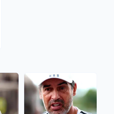
ASSE Mercato : la légende Rachid Mekhloufi
a bercé l’enfance d’une recrue des Verts
28 JUIL 2026, 21:00
ASSE : une embuscade attend les Verts de
Cathro avant la reprise de la Ligue 2
28 JUIL 2026, 00:00
FC Barcelone : Lamine Yamal au lit avec Inès
Garcia, la vidéo qui fait le buzz !
27 JUIL 2026, 12:00
ASSE : Ian Cathro ouvre la porte à deux
invités surprise !
27 JUIL 2026, 00:00
Real Madrid : Mbappé a fait une petite
infidélité à Ester Exposito !