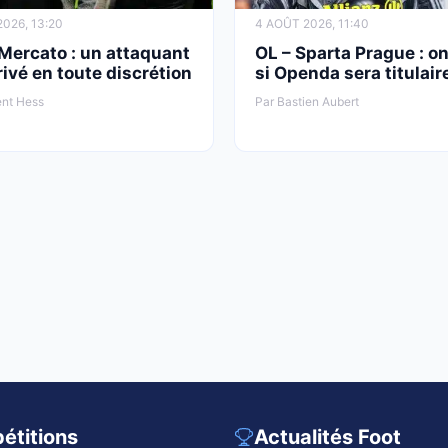
026, 13:20
4 AOÛT 2026, 11:40
Mercato : un attaquant
OL – Sparta Prague : on
rivé en toute discrétion
si Openda sera titulair
ent Hess
Par Bastien Aubert
étitions
Actualités Foot