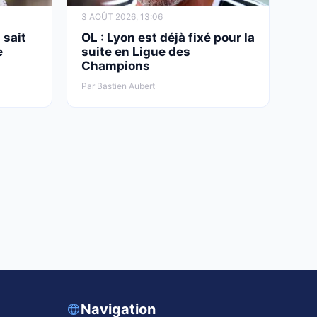
26 JUIL 2026, 09:50
3 AOÛT 2026, 13:06
ASSE Mercato : ça bouge enfin pour
 sait
OL : Lyon est déjà fixé pour la
Davitashvili et Stassin !
e
suite en Ligue des
Champions
Par Bastien Aubert
Navigation