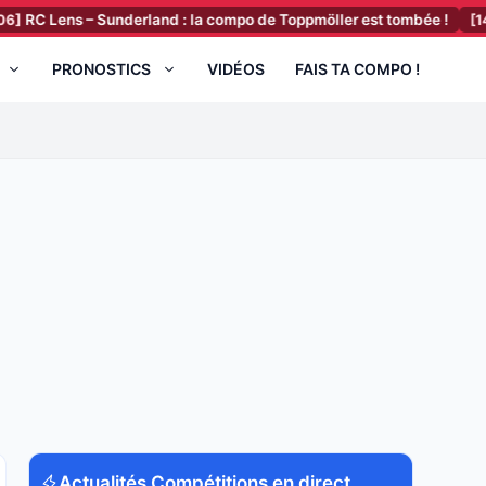
C Lens – Sunderland : la compo de Toppmöller est tombée !
[14:43
PRONOSTICS
VIDÉOS
FAIS TA COMPO !
Actualités Compétitions en direct