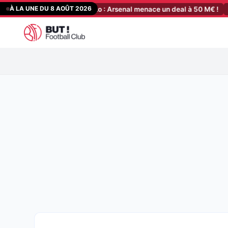
Aller
À LA UNE DU 8 AOÛT 2026
SG, FC Barcelone Mercato : Arsenal menace un deal à 50 M€ !
[15:1
au
contenu