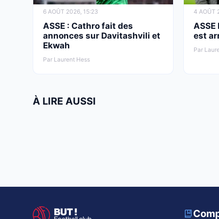
6 AOÛT 2026, 15:23
4 AOÛT 2
ASSE : Cathro fait des
ASSE 
annonces sur Davitashvili et
est ar
Ekwah
Par Laur
Par Laurent Hess
À LIRE AUSSI
Comp