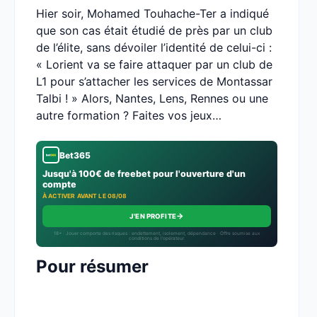
Hier soir, Mohamed Touhache-Ter a indiqué
que son cas était étudié de près par un club
de l’élite, sans dévoiler l’identité de celui-ci :
« Lorient va se faire attaquer par un club de
L1 pour s’attacher les services de Montassar
Talbi ! » Alors, Nantes, Lens, Rennes ou une
autre formation ? Faites vos jeux…
Bet365
Jusqu'à 100€ de freebet pour l'ouverture d'un
compte
À ACTIVER AVANT LE 08/08
→
J'EN PROFITE
18+ · Jouer comporte des risques : endettement, isolement, dépendance · Offre soumise aux
conditions de l’opérateur.
Pour résumer