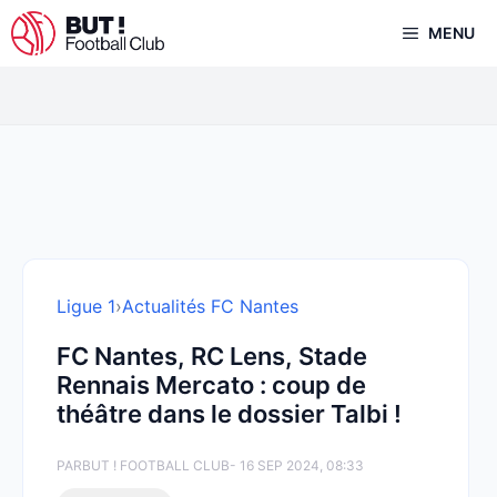
Aller
MENU
au
contenu
Ligue 1
›
Actualités FC Nantes
FC Nantes, RC Lens, Stade
Rennais Mercato : coup de
théâtre dans le dossier Talbi !
PAR
BUT ! FOOTBALL CLUB
- 16 SEP 2024, 08:33