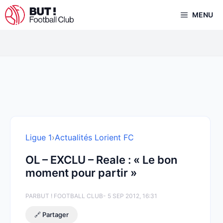
Aller
MENU
au
contenu
Ligue 1
›
Actualités Lorient FC
OL – EXCLU – Reale : « Le bon
moment pour partir »
PAR
BUT ! FOOTBALL CLUB
- 5 SEP 2012, 16:31
🔗 Partager