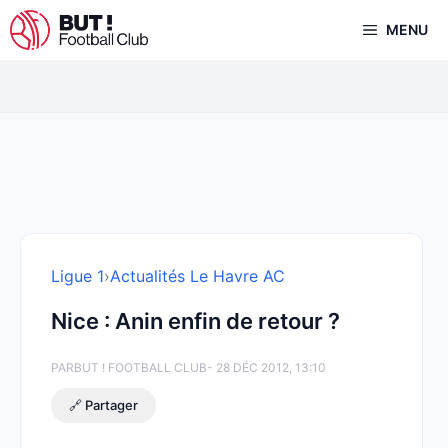
Aller
MENU
au
contenu
Ligue 1
›
Actualités Le Havre AC
Nice : Anin enfin de retour ?
PAR
BUT ! FOOTBALL CLUB
- 28 DÉC 2012, 13:10
🔗 Partager