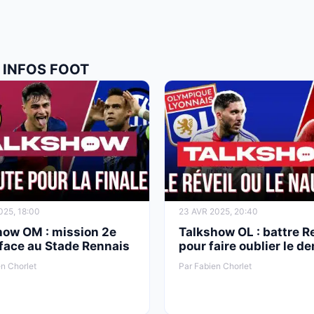
 INFOS FOOT
025, 18:00
23 AVR 2025, 20:40
how OM : mission 2e
Talkshow OL : battre 
 face au Stade Rennais
pour faire oublier le de
n Chorlet
Par Fabien Chorlet