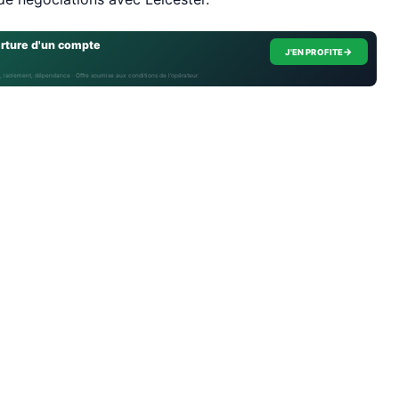
erture d'un compte
→
J'EN PROFITE
, isolement, dépendance · Offre soumise aux conditions de l’opérateur.