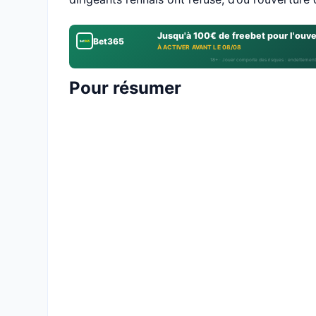
Jusqu'à 100€ de freebet pour l'ouv
Bet365
À ACTIVER AVANT LE 08/08
18+ · Jouer comporte des risques : endettement
Pour résumer