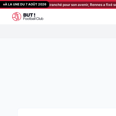
Aller
À LA UNE DU 7 AOÛT 2026
: Aït Boudlal a tranché pour son avenir, Rennes a fixé son prix !
[1
au
contenu