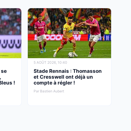
5 AOÛT 2026, 10:40
 se
Stade Rennais : Thomasson
,
et Cresswell ont déjà un
Bleus !
compte à régler !
Par Bastien Aubert