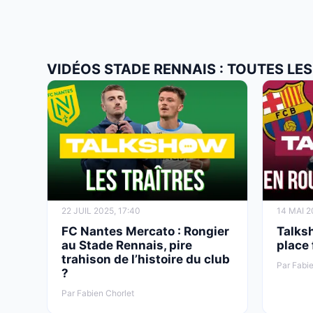
VIDÉOS STADE RENNAIS : TOUTES LES
22 JUIL 2025, 17:40
14 MAI 2
FC Nantes Mercato : Rongier
Talks
au Stade Rennais, pire
place
trahison de l’histoire du club
Par Fabie
?
Par Fabien Chorlet