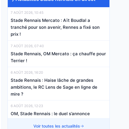
7 AOÛT 2026, 10:45
Stade Rennais Mercato : Aït Boudlal a
tranché pour son avenir, Rennes a fixé son
prix !
7 AOÛT 2026, 07:40
Stade Rennais, OM Mercato : ça chauffe pour
Terrier !
6 AOÛT 2026, 16:20
Stade Rennais : Haise lâche de grandes
ambitions, le RC Lens de Sage en ligne de
mire ?
6 AOÛT 2026, 12:23
OM, Stade Rennais : le duel s’annonce
compliqué pour Youssouf Fofana !
Voir toutes les actualités