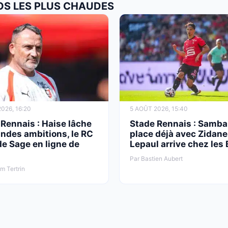
FOS LES PLUS CHAUDES
026, 16:20
5 AOÛT 2026, 15:40
Rennais : Haise lâche
Stade Rennais : Samba
ndes ambitions, le RC
place déjà avec Zidane
e Sage en ligne de
Lepaul arrive chez les 
Par Bastien Aubert
am Tertrin