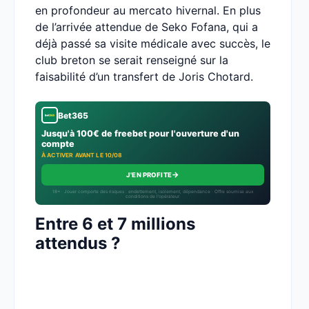
en profondeur au mercato hivernal. En plus
de l’arrivée attendue de Seko Fofana, qui a
déjà passé sa visite médicale avec succès, le
club breton se serait renseigné sur la
faisabilité d’un transfert de Joris Chotard.
Bet365
Jusqu'à 100€ de freebet pour l'ouverture d'un
compte
À ACTIVER AVANT LE 10/08
→
J'EN PROFITE
18+ · Jouer comporte des risques : endettement, isolement, dépendance · Offre soumise aux
conditions de l’opérateur.
Entre 6 et 7 millions
attendus ?