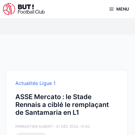
Aller
MENU
au
contenu
Actualités Ligue 1
ASSE Mercato : le Stade
Rennais a ciblé le remplaçant
de Santamaria en L1
PAR
BASTIEN AUBERT
- 31 DÉC 2024, 12:40