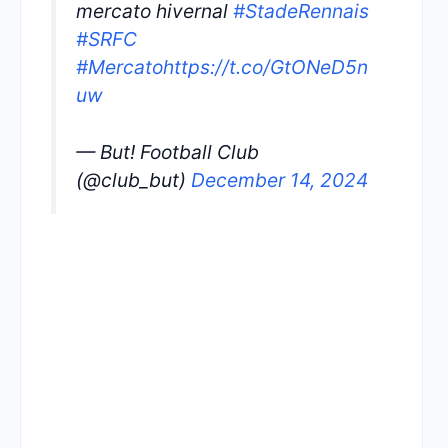
mercato hivernal
#StadeRennais
#SRFC
#Mercato
https://t.co/GtONeD5n
uw
— But! Football Club
(@club_but)
December 14, 2024