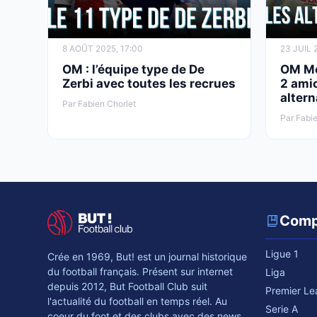
8 AOÛT 2025, 17:00
23 JUIL 
OM : l’équipe type de De
OM Mer
Zerbi avec toutes les recrues
2 amic
altern
Par Fabien Chorlet
Par Fabie
Comp
Ligue 1
Crée en 1969, But! est un journal historique
du football français. Présent sur internet
Liga
depuis 2012, But Football Club suit
Premier L
l'actualité du football en temps réel. Au
Serie A
coeur du foot et des clubs avec des news,