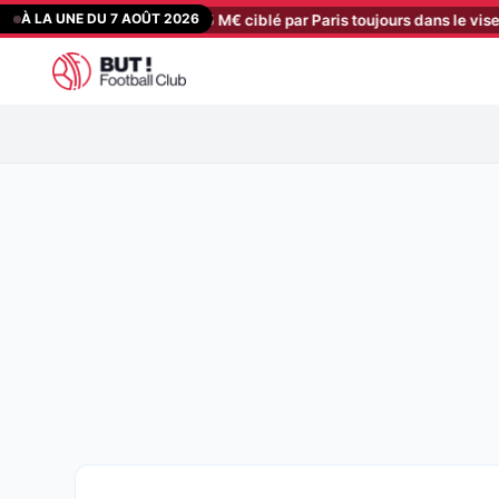
Aller
À LA UNE DU 7 AOÛT 2026
: un attaquant à 15 M€ ciblé par Paris toujours dans le viseur, mais…
au
contenu