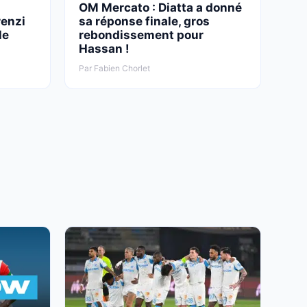
OM Mercato : Diatta a donné
renzi
sa réponse finale, gros
le
rebondissement pour
Hassan !
Par Fabien Chorlet