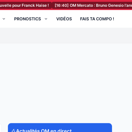
 Franck Haise !
[16:40]
OM Mercato : Bruno Genesio l’annonce, un n
PRONOSTICS
VIDÉOS
FAIS TA COMPO !
Actualités OM en direct