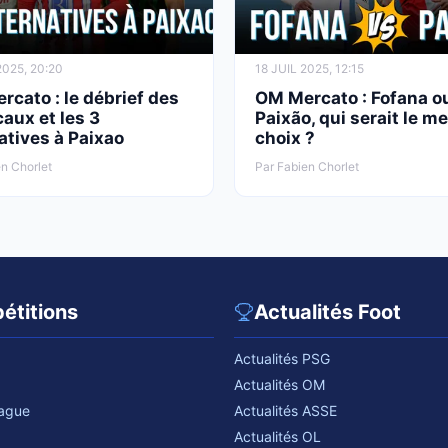
2025, 20:20
18 JUIL 2025, 12:15
cato : le débrief des
OM Mercato : Fofana o
aux et les 3
Paixão, qui serait le me
atives à Paixao
choix ?
n Chorlet
Par Fabien Chorlet
étitions
Actualités Foot
Actualités PSG
Actualités OM
eague
Actualités ASSE
Actualités OL