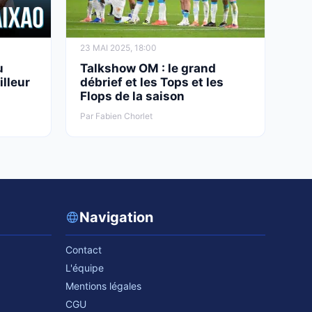
23 MAI 2025, 18:00
u
Talkshow OM : le grand
illeur
débrief et les Tops et les
Flops de la saison
Par Fabien Chorlet
Navigation
Contact
L'équipe
Mentions légales
CGU