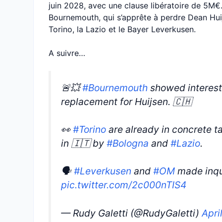
juin 2028, avec une clause libératoire de 5M€. 
Bournemouth, qui s’apprête à perdre Dean Huij
Torino, la Lazio et le Bayer Leverkusen.
A suivre…
🚨💥
#Bournemouth
showed interest
replacement for Huijsen. 🇨🇭
👀
#Torino
are already in concrete ta
in 🇮🇹 by
#Bologna
and
#Lazio
.
🗣️
#Leverkusen
and
#OM
made inqu
pic.twitter.com/2c000nTIS4
— Rudy Galetti (@RudyGaletti)
Apri