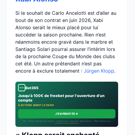
Si le souhait de Carlo Ancelotti est d’aller au
bout de son contrat en juin 2026, Xabi
Alonso serait le mieux placé pour lui
succéder la saison prochaine. Rien n’est
néanmoins encore gravé dans le marbre et
Santiago Solari pourrai assurer l’intérim lors
de la prochaine Coupe du Monde des clubs
cet été. Un autre prétendant n’est pas
encore à exclure totalement :
Jürgen Klopp
.
Bet365
Jusqu'à 100€ de freebet pour l'ouverture d'un
compte
À ACTIVER AVANT LE 09/08
→
J'EN PROFITE
18+ · Jouer comporte des risques : endettement, isolement, dépendance · Offre soumise aux
conditions de l’opérateur.