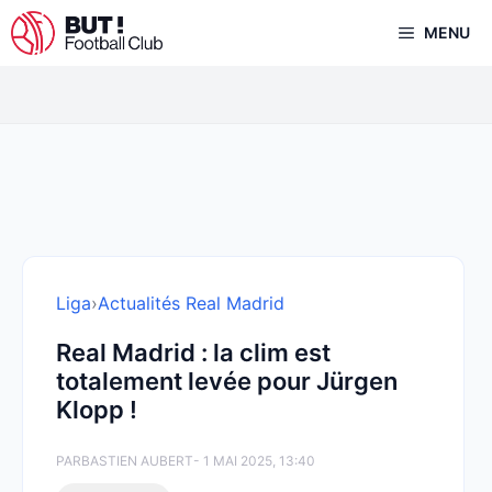
Aller
MENU
au
contenu
Liga
›
Actualités Real Madrid
Real Madrid : la clim est
totalement levée pour Jürgen
Klopp !
PAR
BASTIEN AUBERT
- 1 MAI 2025, 13:40