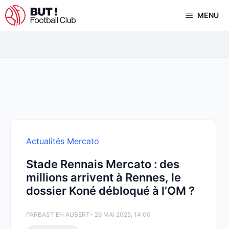
Aller
MENU
au
contenu
Actualités Mercato
Stade Rennais Mercato : des
millions arrivent à Rennes, le
dossier Koné débloqué à l’OM ?
PAR
BASTIEN AUBERT
- 26 MAI 2025, 14:00