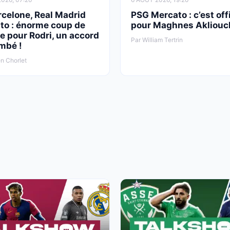
rcelone, Real Madrid
PSG Mercato : c’est offi
to : énorme coup de
pour Maghnes Akliouc
e pour Rodri, un accord
Par William Tertrin
mbé !
n Chorlet