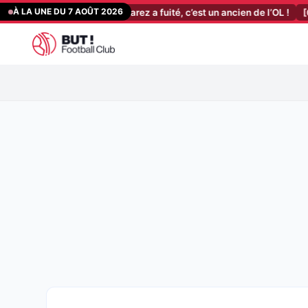
Aller
À LA UNE DU 7 AOÛT 2026
 le plan B d’Alvarez a fuité, c’est un ancien de l’OL !
[09:20]
FC Na
au
contenu