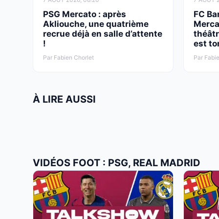
PSG Mercato : après
FC Ba
Akliouche, une quatrième
Merca
recrue déjà en salle d’attente
théâtr
!
est to
Par Fabien Chorlet
Par Fabie
À LIRE AUSSI
VIDÉOS FOOT : PSG, REAL MADRID