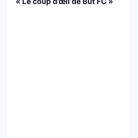
« Le coup d’œil de But FC »