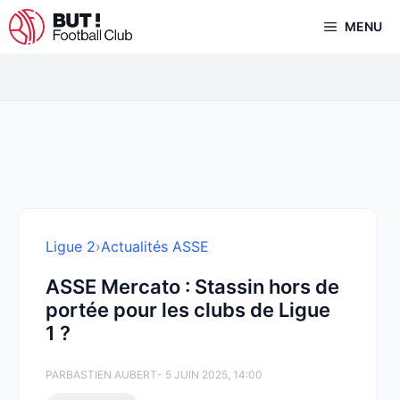
Aller
MENU
au
contenu
Ligue 2
›
Actualités ASSE
ASSE Mercato : Stassin hors de
portée pour les clubs de Ligue
1 ?
PAR
BASTIEN AUBERT
- 5 JUIN 2025, 14:00