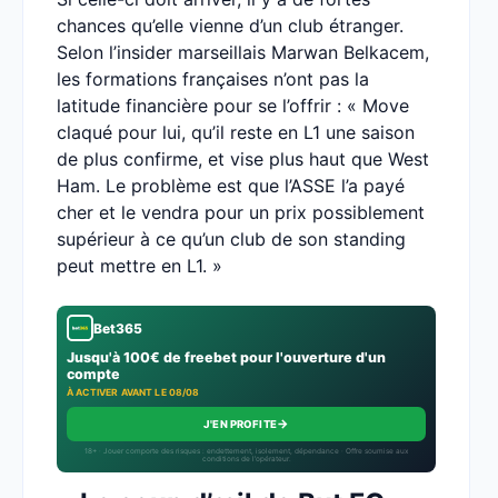
chances qu’elle vienne d’un club étranger.
Selon l’insider marseillais Marwan Belkacem,
les formations françaises n’ont pas la
latitude financière pour se l’offrir : « Move
claqué pour lui, qu’il reste en L1 une saison
de plus confirme, et vise plus haut que West
Ham. Le problème est que l’ASSE l’a payé
cher et le vendra pour un prix possiblement
supérieur à ce qu’un club de son standing
peut mettre en L1. »
Bet365
Jusqu'à 100€ de freebet pour l'ouverture d'un
compte
À ACTIVER AVANT LE 08/08
→
J'EN PROFITE
18+ · Jouer comporte des risques : endettement, isolement, dépendance · Offre soumise aux
conditions de l’opérateur.