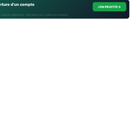
erture d'un compte
→
J'EN PROFITE
, isolement, dépendance · Offre soumise aux conditions de l’opérateur.