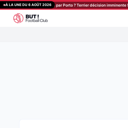
Aller
À LA UNE DU 6 AOÛT 2026
our : Stassin relancé par Porto ? Terrier décision imminente ! Larsonn
au
contenu