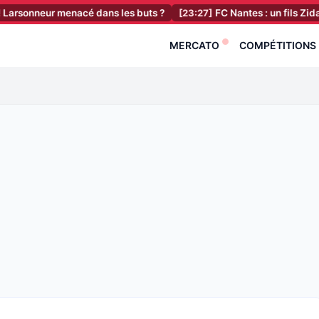
eur menacé dans les buts ?
[23:27]
FC Nantes : un fils Zidane renfor
MERCATO
COMPÉTITIONS