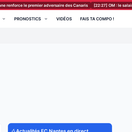
ce le premier adversaire des Canaris
[22:27]
OM : le salaire XXL de 
PRONOSTICS
VIDÉOS
FAIS TA COMPO !
Actualités FC Nantes en direct