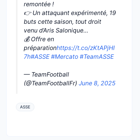
remontée !
👉 Un attaquant expérimenté, 19
buts cette saison, tout droit
venu d’Aris Salonique…
💰 Offre en
préparation
https://t.co/zKtAPjHI
7h
#ASSE
#Mercato
#TeamASSE
— TeamFootball
(@TeamFootballFr)
June 8, 2025
ASSE