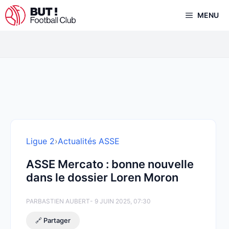
Aller
MENU
au
contenu
Ligue 2
›
Actualités ASSE
ASSE Mercato : bonne nouvelle
dans le dossier Loren Moron
PAR
BASTIEN AUBERT
- 9 JUIN 2025, 07:30
🔗 Partager