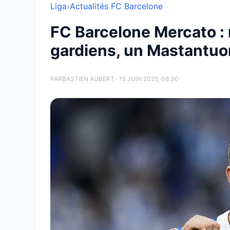
Liga
›
Actualités FC Barcelone
FC Barcelone Mercato :
gardiens, un Mastantuon
PAR
BASTIEN AUBERT
- 15 JUIN 2025, 08:30