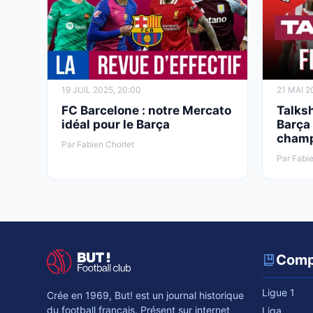
19 JUIL 2025, 20:00
21 MAI 2
FC Barcelone : notre Mercato
Talksh
idéal pour le Barça
Barça 
champ
Par Fabien Chorlet
Par Fabie
Comp
Ligue 1
Crée en 1969, But! est un journal historique
du football français. Présent sur internet
Liga