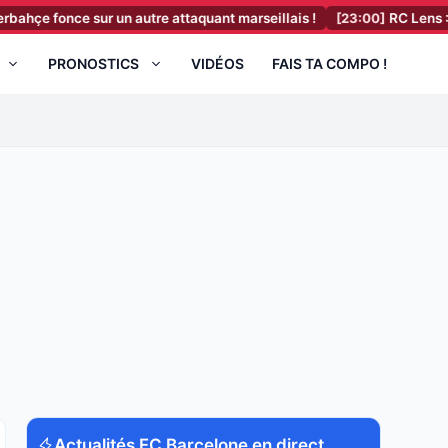
sur un autre attaquant marseillais !
[23:00]
RC Lens : Toppmöller r
PRONOSTICS
VIDÉOS
FAIS TA COMPO !
Actualités FC Barcelone en direct