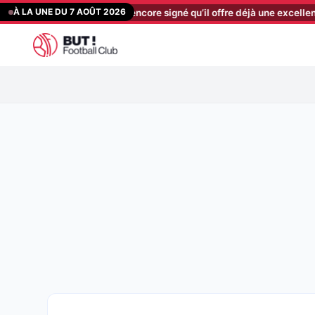
Aller
À LA UNE DU 7 AOÛT 2026
n n’a même pas encore signé qu’il offre déjà une excellente nouvelle 
au
contenu