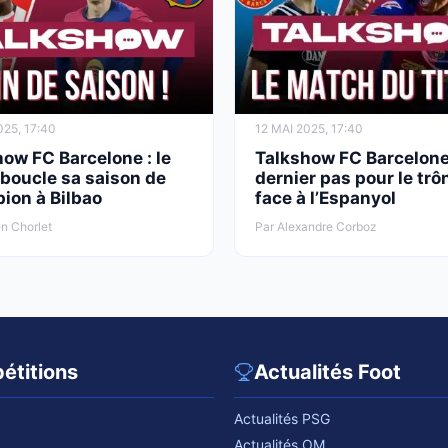
025, 17:40
12 MAI 2025, 17:40
ow FC Barcelone : le
Talkshow FC Barcelone
boucle sa saison de
dernier pas pour le trô
ion à Bilbao
face à l’Espanyol
n Chorlet
Par Alexandre Corboz
étitions
Actualités Foot
Actualités PSG
Actualités OM