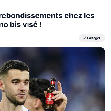
 rebondissements chez les
o bis visé !
🔗 Partager