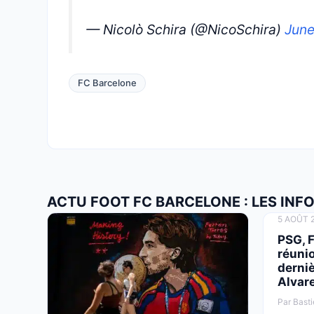
— Nicolò Schira (@NicoSchira)
June
FC Barcelone
ACTU FOOT FC BARCELONE : LES INF
5 AOÛT 2
PSG, 
réuni
derniè
Alvare
Par Basti