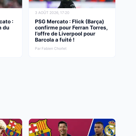
3 AOÛT 2026, 17:20
cato :
PSG Mercato : Flick (Barça)
n du
confirme pour Ferran Torres,
l’offre de Liverpool pour
Barcola a fuité !
Par Fabien Chorlet