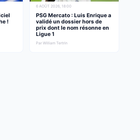
6 AOÛT 2026, 18:00
ciel
PSG Mercato : Luis Enrique a
he !
validé un dossier hors de
prix dont le nom résonne en
Ligue 1
Par William Tertrin