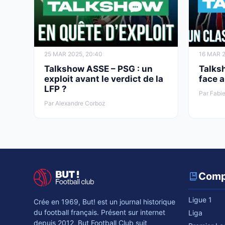
25 MAR 2025, 20:40
16 MAR 2
Talkshow ASSE – PSG : un
Talks
exploit avant le verdict de la
face 
LFP ?
Par Fabie
Par Alexandre Corboz
Comp
Ligue 1
Crée en 1969, But! est un journal historique
du football français. Présent sur internet
Liga
depuis 2012, But Football Club suit