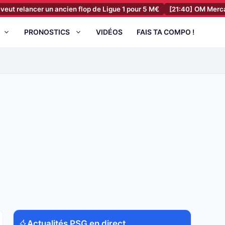
ncer un ancien flop de Ligue 1 pour 5 M€
[21:40]
OM Mercato : un an
PRONOSTICS
VIDÉOS
FAIS TA COMPO !
Actualités PSG en direct