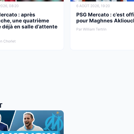
026, 08:20
6 AOÛT 2026, 19:20
ercato : après
PSG Mercato : c’est offi
uche, une quatrième
pour Maghnes Akliouc
 déjà en salle d’attente
Par William Tertrin
n Chorlet
T