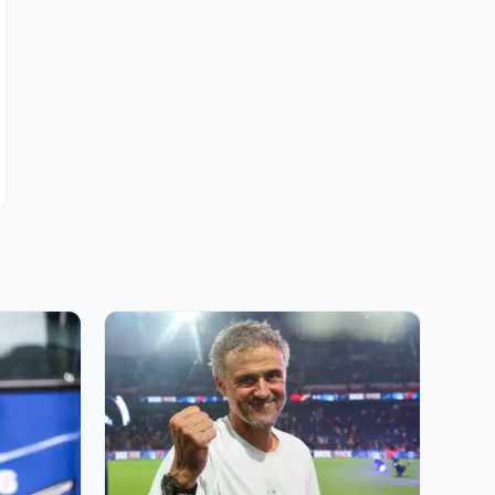
5 AOÛT 2026, 10:00
PSG, FC Barcelone Mercato : réunion au
sommet de la dernière chance pour Julian
Alvarez !