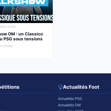
025, 05:30
how OM : un Classico
au PSG sous tensions
n Chorlet
étitions
Actualités Foot
Actualités PSG
Actualités OM