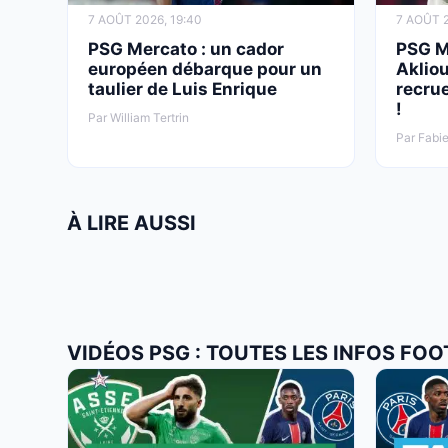
7 AOÛT 2026, 19:40
7 AOÛT 2
PSG Mercato : un cador
PSG M
européen débarque pour un
Aklio
taulier de Luis Enrique
recrue
!
Par William Tertrin
Par Fabie
À LIRE AUSSI
VIDÉOS PSG : TOUTES LES INFOS FOO