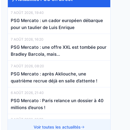
7 AOÛT 2026, 19:40
PSG Mercato : un cador européen débarque
pour un taulier de Luis Enrique
7 AOÛT 2026, 16:20
PSG Mercato : une offre XXL est tombée pour
Bradley Barcola, mais…
7 AOÛT 2026, 08:20
PSG Mercato : après Akliouche, une
quatrième recrue déjà en salle d’attente !
6 AOÛT 2026, 21:40
PSG Mercato : Paris relance un dossier à 40
millions d’euros !
6 AOÛT 2026, 19:20
PSG Mercato : c’est officiel pour Maghnes
Voir toutes les actualités