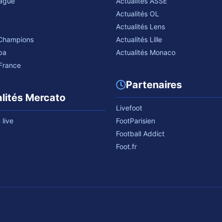
eague
Actualités ASSE
Actualités OL
Actualités Lens
 Champions
Actualités Lille
pa
Actualités Monaco
France
Partenaires
lités Mercato
Livefoot
live
FootParisien
Football Addict
Foot.fr