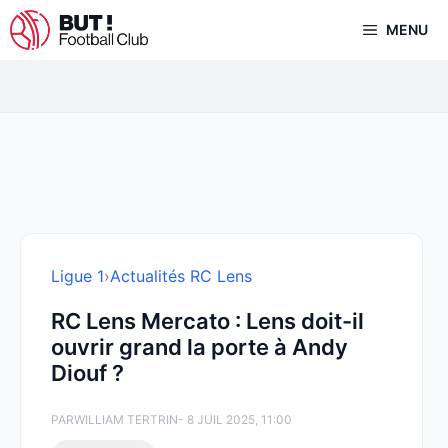
Aller
MENU
au
contenu
Ligue 1
›
Actualités RC Lens
RC Lens Mercato : Lens doit-il
ouvrir grand la porte à Andy
Diouf ?
PAR
WILLIAM TERTRIN
- 8 JUIL 2025, 11:00