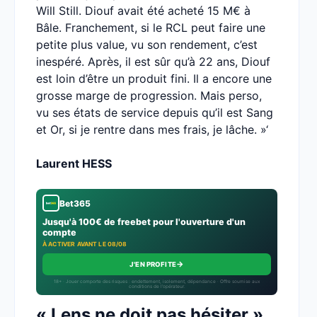
Will Still. Diouf avait été acheté 15 M€ à
Bâle. Franchement, si le RCL peut faire une
petite plus value, vu son rendement, c’est
inespéré. Après, il est sûr qu’à 22 ans, Diouf
est loin d’être un produit fini. Il a encore une
grosse marge de progression. Mais perso,
vu ses états de service depuis qu’il est Sang
et Or, si je rentre dans mes frais, je lâche. »‘
Laurent HESS
Bet365
Jusqu'à 100€ de freebet pour l'ouverture d'un
compte
À ACTIVER AVANT LE 08/08
→
J'EN PROFITE
18+ · Jouer comporte des risques : endettement, isolement, dépendance · Offre soumise aux
conditions de l’opérateur.
« Lens ne doit pas hésiter »