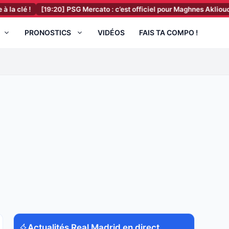
[19:20]
PSG Mercato : c’est officiel pour Maghnes Akliouche !
[19:
PRONOSTICS
VIDÉOS
FAIS TA COMPO !
Actualités Real Madrid en direct