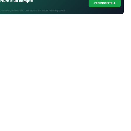
erture d'un compte
→
J'EN PROFITE
, isolement, dépendance · Offre soumise aux conditions de l’opérateur.