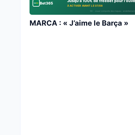
Jusqu'à 100€ de freebet pour l'ouv
Bet365
À ACTIVER AVANT LE 07/08
18+ · Jouer comporte des risques : endettement
MARCA : « J’aime le Barça »