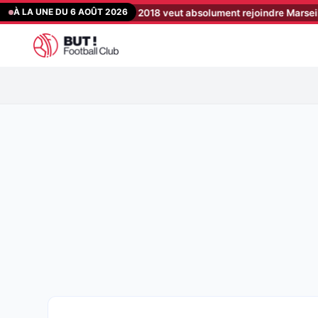
Aller
À LA UNE DU 6 AOÛT 2026
ampion du monde 2018 veut absolument rejoindre Marseille
[19:40
au
contenu