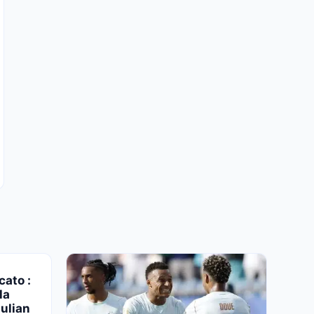
cato :
la
ulian