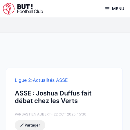
Aller
MENU
au
contenu
Ligue 2
›
Actualités ASSE
ASSE : Joshua Duffus fait
débat chez les Verts
PAR
BASTIEN AUBERT
- 22 OCT 2025, 15:30
🔗 Partager