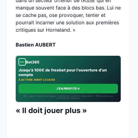
dans un secteur offensif de l’ASSE qui en
manque souvent face à des blocs bas. Lui ne
se cache pas, ose provoquer, tenter et
pourrait incarner une solution aux premières
critiques sur Horneland. »
Bastien AUBERT
Bet365
Jusqu'à 100€ de freebet pour l'ouverture d'un
compte
À ACTIVER AVANT LE 08/08
→
J'EN PROFITE
18+ · Jouer comporte des risques : endettement, isolement, dépendance · Offre soumise aux
conditions de l’opérateur.
« Il doit jouer plus »