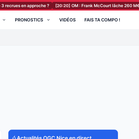
s en approche ?
[20:20]
OM : Frank McCourt lâche 260 M€ !
[19:5
PRONOSTICS
VIDÉOS
FAIS TA COMPO !
Actualités OGC Nice en direct