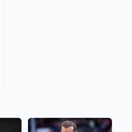
9 JUIN 2026, 23:30
OGC Nice, OM, RC Lens : après l’ASSE, Clauss
fait une immense annonce sur son futur