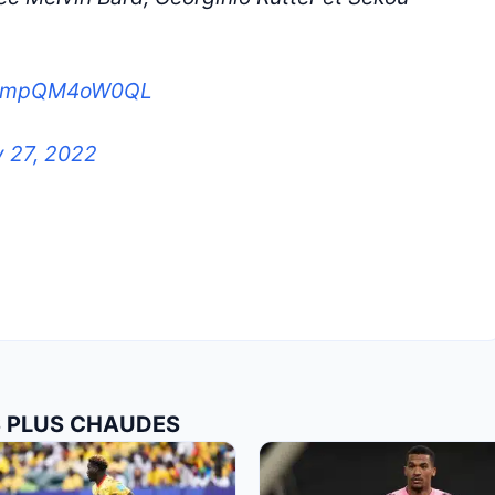
co/mpQM4oW0QL
y 27, 2022
ES PLUS CHAUDES