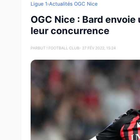
Ligue 1
›
Actualités OGC Nice
OGC Nice : Bard envoie 
leur concurrence
PAR
BUT ! FOOTBALL CLUB
- 27 FÉV 2022, 15:24