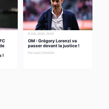
8 JUIL 2026, 15:00
 FC
OM : Grégory Lorenzi va
ade
passer devant la justice !
Par Louis Chrestian
 !