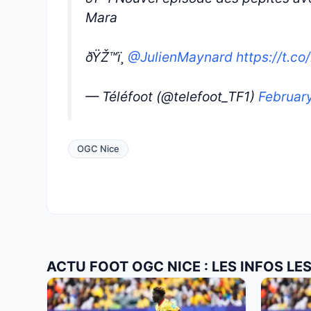
Mara
ðŸŽ™ï¸
@JulienMaynard
https://t.
— Téléfoot (@telefoot_TF1)
Februar
OGC Nice
ACTU FOOT OGC NICE : LES INFOS L