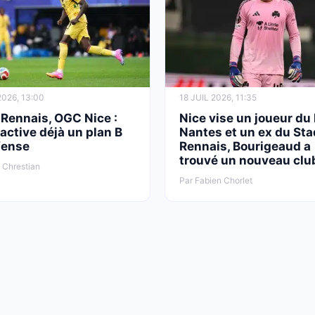
2026, 13:00
18 JUIL 2026, 11:35
 Rennais, OGC Nice :
Nice vise un joueur du
active déjà un plan B
Nantes et un ex du St
fense
Rennais, Bourigeaud a
trouvé un nouveau club
 Chrestian
Par Fabien Chorlet