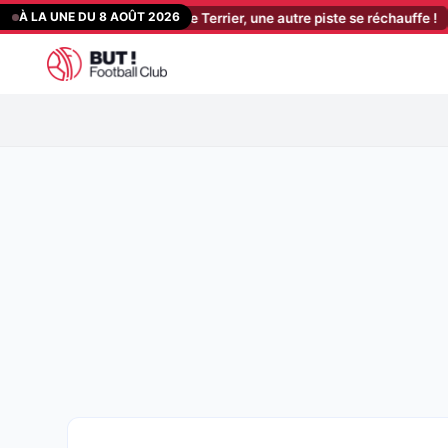
Aller
À LA UNE DU 8 AOÛT 2026
Mercato : en plus de Terrier, une autre piste se réchauffe !
[20:50]
au
contenu