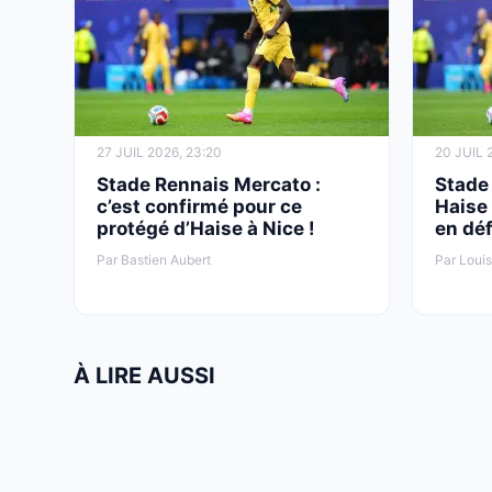
27 JUIL 2026, 23:20
20 JUIL 
Stade Rennais Mercato :
Stade
c’est confirmé pour ce
Haise 
protégé d’Haise à Nice !
en dé
Par Bastien Aubert
Par Louis
À LIRE AUSSI