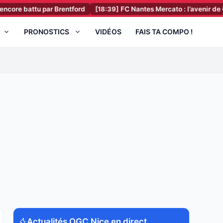
u par Brentford
[18:39]
FC Nantes Mercato : l’avenir de Ganago déj
PRONOSTICS
VIDÉOS
FAIS TA COMPO !
Actualités OGC Nice en direct