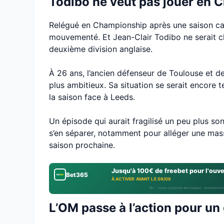
Todibo ne veut pas jouer en
Relégué en Championship après une saison cat
mouvementé. Et Jean-Clair Todibo ne serait 
deuxième division anglaise.
À 26 ans, l’ancien défenseur de Toulouse et d
plus ambitieux. Sa situation se serait encore 
la saison face à Leeds.
Un épisode qui aurait fragilisé un peu plus s
s’en séparer, notamment pour alléger une mas
saison prochaine.
Jusqu'à 100€ de freebet pour l'ouv
Bet365
À ACTIVER AVANT LE 09/08
18+ · Jouer comporte des risques : endettement
L’OM passe à l’action pour un 