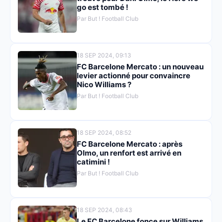
go est tombé !
Par But ! Football Club
18 SEP 2024, 09:13
FC Barcelone Mercato : un nouveau
levier actionné pour convaincre
Nico Williams ?
Par But ! Football Club
18 SEP 2024, 08:52
FC Barcelone Mercato : après
Olmo, un renfort est arrivé en
catimini !
Par But ! Football Club
18 SEP 2024, 08:43
Le FC Barcelone fonce sur Williams