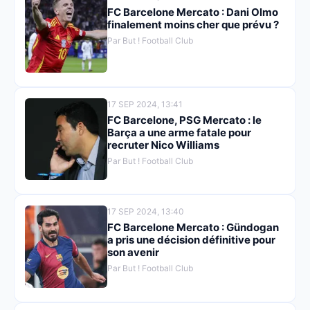
FC Barcelone Mercato : Dani Olmo
finalement moins cher que prévu ?
Par But ! Football Club
17 SEP 2024, 13:41
FC Barcelone, PSG Mercato : le
Barça a une arme fatale pour
recruter Nico Williams
Par But ! Football Club
17 SEP 2024, 13:40
FC Barcelone Mercato : Gündogan
a pris une décision définitive pour
son avenir
Par But ! Football Club