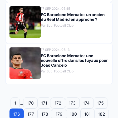
17 SEP 2024, 06:45
FC Barcelone Mercato : un ancien
du Real Madrid en approche ?
Par But ! Football Club
17 SEP 2024, 06:13
FC Barcelone Mercato : une
nouvelle offre dans les tuyaux pour
Joao Cancelo
Par But ! Football Club
1
…
170
171
172
173
174
175
176
177
178
179
180
181
182