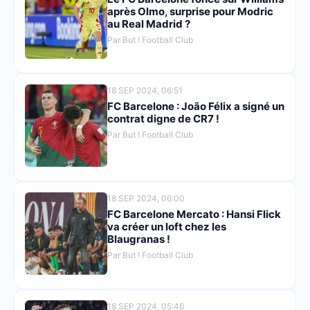
après Olmo, surprise pour Modric
au Real Madrid ?
Par But ! Football Club
18 SEP 2024, 06:51
FC Barcelone : João Félix a signé un
contrat digne de CR7 !
Par But ! Football Club
18 SEP 2024, 06:00
FC Barcelone Mercato : Hansi Flick
va créer un loft chez les
Blaugranas !
Par But ! Football Club
18 SEP 2024, 05:46