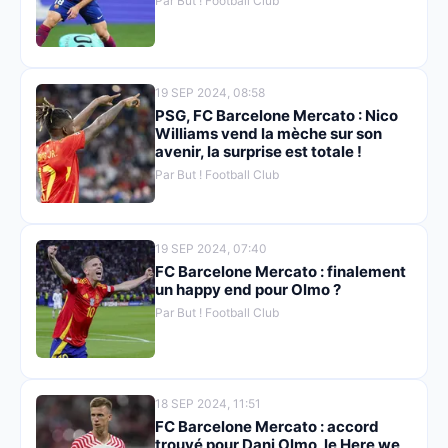
Par But ! Football Club
19 SEP 2024, 08:58
PSG, FC Barcelone Mercato : Nico
Williams vend la mèche sur son
avenir, la surprise est totale !
Par But ! Football Club
19 SEP 2024, 07:40
FC Barcelone Mercato : finalement
un happy end pour Olmo ?
Par But ! Football Club
18 SEP 2024, 11:51
FC Barcelone Mercato : accord
trouvé pour Dani Olmo, le Here we