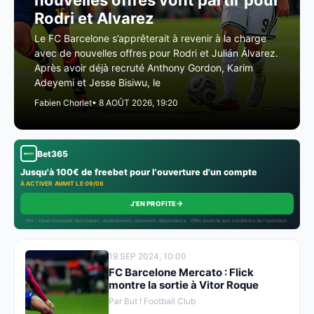
nouvelles offres vont partir pour
Rodri et Alvarez
Le FC Barcelone s’apprêterait à revenir à la charge
avec de nouvelles offres pour Rodri et Julián Álvarez.
Après avoir déjà recruté Anthony Gordon, Karim
Adeyemi et Jesse Bisiwu, le
Fabien Chorlet
• 8 AOÛT 2026, 19:20
Bet365
Jusqu'à 100€ de freebet pour l'ouverture d'un compte
À ACTIVER AVANT LE 09/08
→
J'EN PROFITE
18+ · Jouer comporte des risques : endettement, isolement, dépendance · Offre soumise aux conditions de l’opérateur.
19 SEP 2024, 10:00
FC Barcelone Mercato : Flick
montre la sortie à Vitor Roque
Par But ! Football Club