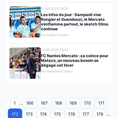
3 JAN 2025, 19:20
Les infos du jour : Sampaoli vise
Rongier et Guendouzi, le Mercato
s’enflamme partout, le sketch Olmo
continue
Par Fabien Chorlet
3 JAN 2025, 18:40
FC Nantes Mercato : ça coince pour
Matazo, un nouveau besoin se
dégage cet hiver
Par Alexandre Corboz
1
…
166
167
168
169
170
171
172
173
174
175
176
177
178
…