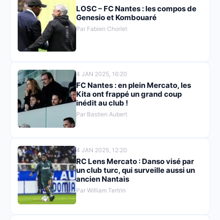
LOSC – FC Nantes : les compos de
Genesio et Kombouaré
Par Fabien Chorlet
4 JAN 2025, 16:20
FC Nantes : en plein Mercato, les
Kita ont frappé un grand coup
inédit au club !
Par Bastien Aubert
4 JAN 2025, 12:20
RC Lens Mercato : Danso visé par
un club turc, qui surveille aussi un
ancien Nantais
Par William Tertrin