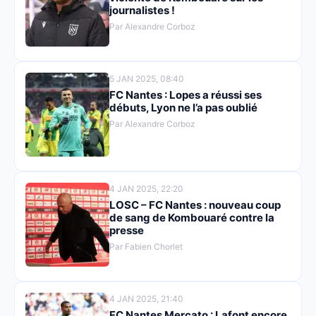
journalistes !
Par Alexandre Corboz
5 JAN 2025, 08:40
FC Nantes : Lopes a réussi ses
débuts, Lyon ne l’a pas oublié
Par Alexandre Corboz
4 JAN 2025, 22:20
LOSC – FC Nantes : nouveau coup
de sang de Kombouaré contre la
presse
Par Fabien Chorlet
4 JAN 2025, 21:40
FC Nantes Mercato : Lafont encore