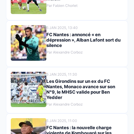
Par Fabien Chorlet
5 JAN 2025, 13:40
FC Nantes : annoncé « en
dépression », Alban Lafont sort du
silence
Par Alexandre Corboz
5 JAN 2025, 11:30
Les Girondins sur un ex du FC
Nantes, Monaco avance sur son
N°9, le MHSC valide pour Ben
Yedder
Par Alexandre Corboz
5 JAN 2025, 11:00
FC Nantes : la nouvelle charge
violente de Kombouaré sur les