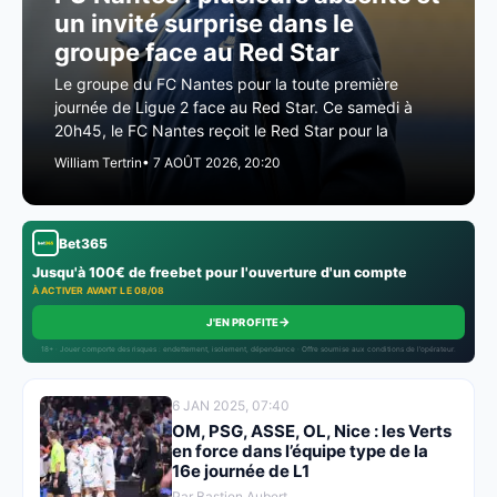
un invité surprise dans le
groupe face au Red Star
Le groupe du FC Nantes pour la toute première
journée de Ligue 2 face au Red Star. Ce samedi à
20h45, le FC Nantes reçoit le Red Star pour la
William Tertrin
• 7 AOÛT 2026, 20:20
Bet365
Jusqu'à 100€ de freebet pour l'ouverture d'un compte
À ACTIVER AVANT LE 08/08
→
J'EN PROFITE
18+ · Jouer comporte des risques : endettement, isolement, dépendance · Offre soumise aux conditions de l’opérateur.
6 JAN 2025, 07:40
OM, PSG, ASSE, OL, Nice : les Verts
en force dans l’équipe type de la
16e journée de L1
Par Bastien Aubert