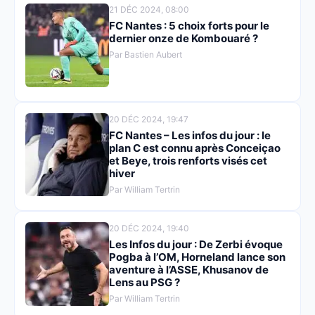
21 DÉC 2024, 08:00
FC Nantes : 5 choix forts pour le
dernier onze de Kombouaré ?
Par Bastien Aubert
20 DÉC 2024, 19:47
FC Nantes – Les infos du jour : le
plan C est connu après Conceiçao
et Beye, trois renforts visés cet
hiver
Par William Tertrin
20 DÉC 2024, 19:40
Les Infos du jour : De Zerbi évoque
Pogba à l’OM, Horneland lance son
aventure à l’ASSE, Khusanov de
Lens au PSG ?
Par William Tertrin