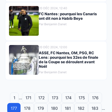
20 DÉC 2024, 12:40
FC Nantes : pourquoi les Canaris
ont dit non à Habib Beye
Par Benjamin Danet
20 DÉC 2024, 12:00
ASSE, FC Nantes, OM, PSG, RC
Lens : pourquoi les 32es de finale
de la Coupe se déroulent avant
Noël
Par Benjamin Danet
1
…
171
172
173
174
175
176
177
178
179
180
181
182
183
…