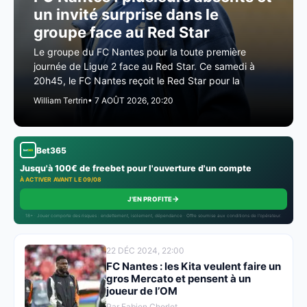
un invité surprise dans le
groupe face au Red Star
Le groupe du FC Nantes pour la toute première
journée de Ligue 2 face au Red Star. Ce samedi à
20h45, le FC Nantes reçoit le Red Star pour la
William Tertrin
• 7 AOÛT 2026, 20:20
Bet365
Jusqu'à 100€ de freebet pour l'ouverture d'un compte
À ACTIVER AVANT LE 09/08
→
J'EN PROFITE
18+ · Jouer comporte des risques : endettement, isolement, dépendance · Offre soumise aux conditions de l’opérateur.
22 DÉC 2024, 22:00
FC Nantes : les Kita veulent faire un
gros Mercato et pensent à un
joueur de l’OM
Par Fabien Chorlet