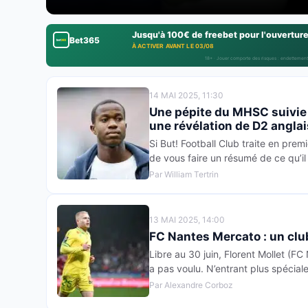
Jusqu'à 100€ de freebet pour l'ouvertur
Bet365
À ACTIVER AVANT LE 03/08
18+ · Jouer comporte des risques : endettement
14 MAI 2025, 11:30
Une pépite du MHSC suivie 
une révélation de D2 anglai
Si But! Football Club traite en premi
de vous faire un résumé de ce qu’il 
Par William Tertrin
13 MAI 2025, 14:00
FC Nantes Mercato : un clu
Libre au 30 juin, Florent Mollet 
a pas voulu. N’entrant plus spécia
Par Alexandre Corboz