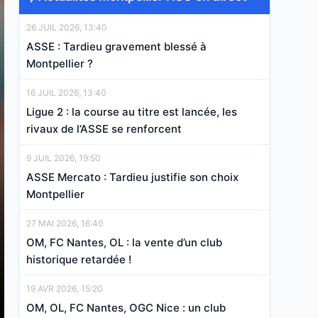
26 JUIL 2026, 13:40
ASSE : Tardieu gravement blessé à
Montpellier ?
16 JUIL 2026, 13:40
Ligue 2 : la course au titre est lancée, les
rivaux de l’ASSE se renforcent
9 JUIL 2026, 19:50
ASSE Mercato : Tardieu justifie son choix
Montpellier
27 MAI 2026, 16:40
OM, FC Nantes, OL : la vente d’un club
historique retardée !
19 AVR 2026, 15:20
OM, OL, FC Nantes, OGC Nice : un club