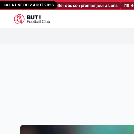
Aller
À LA UNE DU 2 AOÛT 2026
ndu de Dino Toppmöller dès son premier jour à Lens
[19:40]
OM Merca
au
contenu