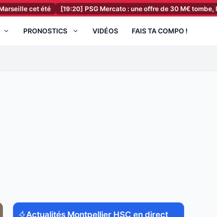
et été
[19:20]
PSG Mercato : une offre de 30 M€ tombe, la réponse d
PRONOSTICS
VIDÉOS
FAIS TA COMPO !
Actualités Montpellier HSC en direct