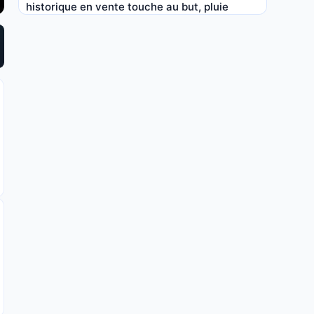
historique en vente touche au but, pluie
d’offres pour la mi-mai !
17 AVR 2026, 22:00
ASSE : Le Mans a gagné, grosse pression sur
les Verts avant Bastia !
2 AVR 2026, 12:00
ASSE : un concurrent historique des Verts en
passe d’être racheté en Ligue 2
20 MAR 2026, 22:04
ASSE : grosse pression sur les Verts avant la
réception d’Annecy !
15 MAR 2026, 13:30
ASSE : un nouveau candidat à la montée
émerge, les Verts et Troyes attendus au
tournant !