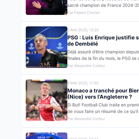
sacré champion de France 2024-2025
Par Fabien Chorlet
9 MAI 2025, 13:20
PSG : Luis Enrique justifie 
de Dembélé
Déjà assuré d’être champion depuis 
finales de la fin du mois, le PSG se
Par Alexandre Corboz
9 MAI 2025, 11:30
Monaco a tranché pour Bier
(Nice) vers l’Angleterre ?
Si But! Football Club traite en premi
de vous faire un résumé de ce qu’il 
Par Alexandre Corboz