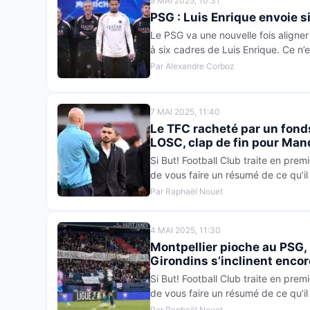
9 MAI 2025, 10:31
PSG : Luis Enrique envoie s
Le PSG va une nouvelle fois aligne
à six cadres de Luis Enrique. Ce n’
Par Alexandre Corboz
7 MAI 2025, 11:40
Le TFC racheté par un fonds
LOSC, clap de fin pour Ma
Si But! Football Club traite en premi
de vous faire un résumé de ce qu’il 
Par Raphaël Nouet
4 MAI 2025, 11:30
Montpellier pioche au PSG,
Girondins s’inclinent encor
Si But! Football Club traite en premi
de vous faire un résumé de ce qu’il 
Par Raphaël Nouet