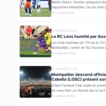
Wahbi Khazri, l’ancien attaquant de
supporters héraultais. Ce qui n’est 
Par Laurent Hess
27 AVR 2025, 19:16
Le RC Lens humilié par Aux
Les trois matches de 17h de la 31e 
Montpellier, carton de l’AJ Auxerre à
Par Raphaël Nouet
27 AVR 2025, 11:30
Montpellier descend officie
Cabella (LOSC) présent su
Si But! Football Club traite en premi
de vous faire un résumé de ce qu’il 
Par William Tertrin