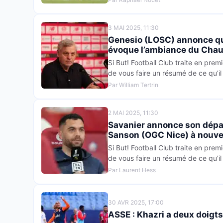
3 MAI 2025, 11:30
Genesio (LOSC) annonce qu
évoque l’ambiance du Chaud
Si But! Football Club traite en premi
de vous faire un résumé de ce qu’il 
Par William Tertrin
2 MAI 2025, 11:30
Savanier annonce son dépar
Sanson (OGC Nice) à nouve
Si But! Football Club traite en premi
de vous faire un résumé de ce qu’il 
Par Laurent Hess
30 AVR 2025, 17:00
ASSE : Khazri a deux doigts