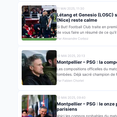
11 MAI 2025, 11:30
Létang et Genesio (LOSC) s’
(Nice) reste calme
Si But! Football Club traite en premi
de vous faire un résumé de ce qu’il 
Par Alexandre Corboz
10 MAI 2025, 20:13
Montpellier – PSG : la comp
Les compositions officelles du matc
tombées. Déjà sacré champion de F
Par Fabien Chorlet
10 MAI 2025, 09:40
Montpellier – PSG : le onze
parisiens
Voici les compos probables du matc