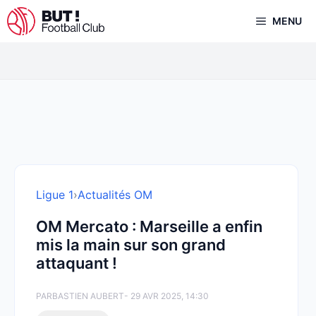
Aller
MENU
au
contenu
Ligue 1
›
Actualités OM
OM Mercato : Marseille a enfin
mis la main sur son grand
attaquant !
PAR
BASTIEN AUBERT
- 29 AVR 2025, 14:30