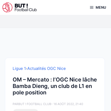
Aller
MENU
au
contenu
Ligue 1
›
Actualités OGC Nice
OM – Mercato : l’OGC Nice lâche
Bamba Dieng, un club de L1 en
pole position
PAR
BUT ! FOOTBALL CLUB
- 16 AOÛT 2022, 21:40