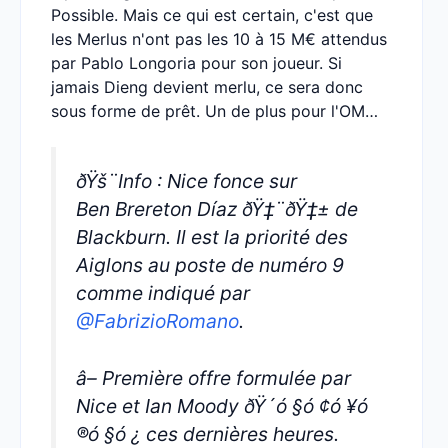
Possible. Mais ce qui est certain, c'est que
les Merlus n'ont pas les 10 à 15 M€ attendus
par Pablo Longoria pour son joueur. Si
jamais Dieng devient merlu, ce sera donc
sous forme de prêt. Un de plus pour l'OM…
ðŸš¨Info : Nice fonce sur
Ben Brereton Díaz ðŸ‡¨ðŸ‡± de
Blackburn. Il est la priorité des
Aiglons au poste de numéro 9
comme indiqué par
@FabrizioRomano
.
â– Première offre formulée par
Nice et Ian Moody ðŸ´ó §ó ¢ó ¥ó
®ó §ó ¿ ces dernières heures.