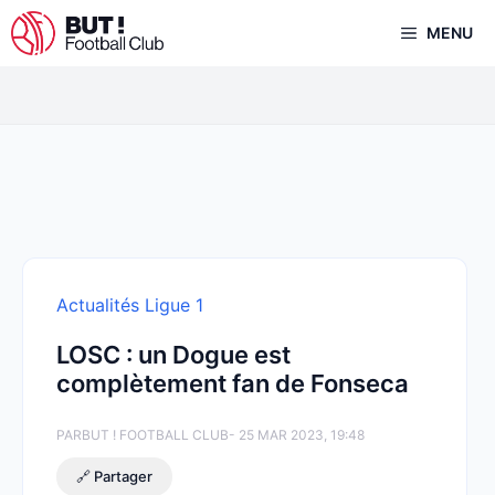
Aller
MENU
au
contenu
Actualités Ligue 1
LOSC : un Dogue est
complètement fan de Fonseca
PAR
BUT ! FOOTBALL CLUB
- 25 MAR 2023, 19:48
🔗 Partager