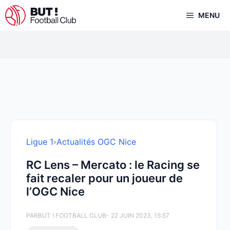
Aller
MENU
au
contenu
Ligue 1
›
Actualités OGC Nice
RC Lens – Mercato : le Racing se
fait recaler pour un joueur de
l’OGC Nice
PAR
BUT ! FOOTBALL CLUB
- 22 JUIN 2023, 15:57