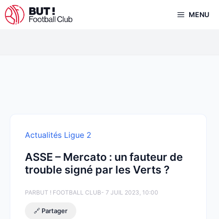
Aller
MENU
au
contenu
Actualités Ligue 2
ASSE – Mercato : un fauteur de
trouble signé par les Verts ?
PAR
BUT ! FOOTBALL CLUB
- 7 JUIL 2023, 10:00
🔗 Partager