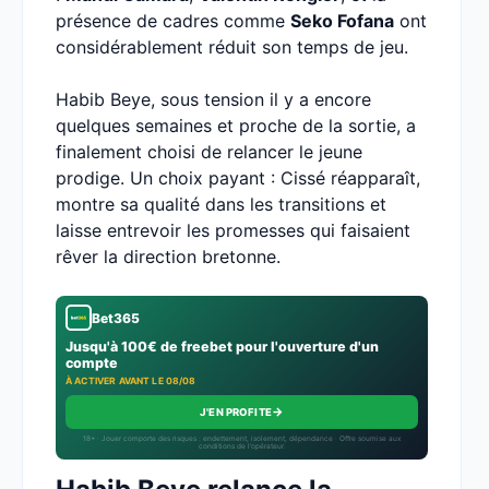
présence de cadres comme
Seko Fofana
ont
considérablement réduit son temps de jeu.
Habib Beye, sous tension il y a encore
quelques semaines et proche de la sortie, a
finalement choisi de relancer le jeune
prodige. Un choix payant : Cissé réapparaît,
montre sa qualité dans les transitions et
laisse entrevoir les promesses qui faisaient
rêver la direction bretonne.
Bet365
Jusqu'à 100€ de freebet pour l'ouverture d'un
compte
À ACTIVER AVANT LE 08/08
→
J'EN PROFITE
18+ · Jouer comporte des risques : endettement, isolement, dépendance · Offre soumise aux
conditions de l’opérateur.