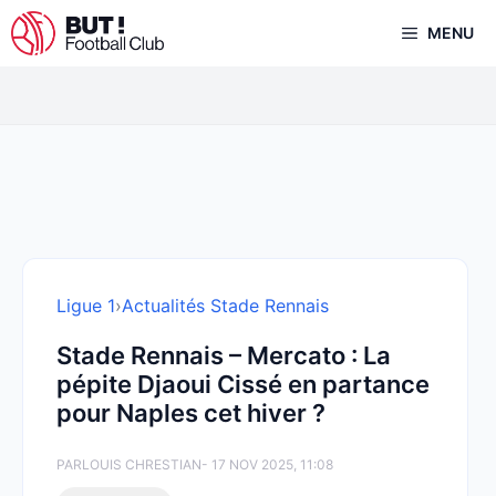
Aller
MENU
au
contenu
Ligue 1
›
Actualités Stade Rennais
Stade Rennais – Mercato : La
pépite Djaoui Cissé en partance
pour Naples cet hiver ?
PAR
LOUIS CHRESTIAN
- 17 NOV 2025, 11:08