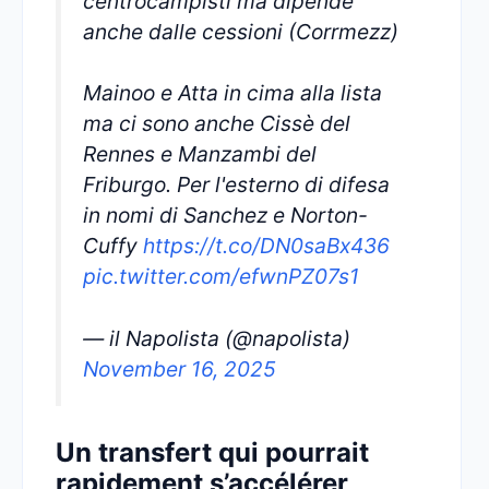
centrocampisti ma dipende
anche dalle cessioni (Corrmezz)
Mainoo e Atta in cima alla lista
ma ci sono anche Cissè del
Rennes e Manzambi del
Friburgo. Per l'esterno di difesa
in nomi di Sanchez e Norton-
Cuffy
https://t.co/DN0saBx436
pic.twitter.com/efwnPZ07s1
— il Napolista (@napolista)
November 16, 2025
Un transfert qui pourrait
rapidement s’accélérer