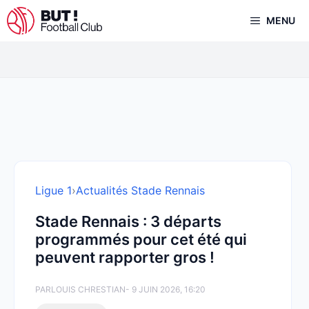
Aller
MENU
au
contenu
Ligue 1
›
Actualités Stade Rennais
Stade Rennais : 3 départs
programmés pour cet été qui
peuvent rapporter gros !
PAR
LOUIS CHRESTIAN
- 9 JUIN 2026, 16:20