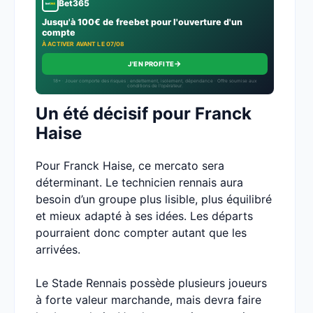
Bet365
Jusqu'à 100€ de freebet pour l'ouverture d'un
compte
À ACTIVER AVANT LE 07/08
→
J'EN PROFITE
18+ · Jouer comporte des risques : endettement, isolement, dépendance · Offre soumise aux
conditions de l’opérateur.
Un été décisif pour Franck
Haise
Pour Franck Haise, ce mercato sera
déterminant. Le technicien rennais aura
besoin d’un groupe plus lisible, plus équilibré
et mieux adapté à ses idées. Les départs
pourraient donc compter autant que les
arrivées.
Le Stade Rennais possède plusieurs joueurs
à forte valeur marchande, mais devra faire