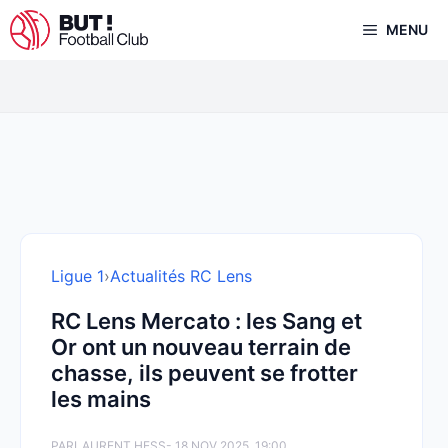
Aller
MENU
au
contenu
Ligue 1
›
Actualités RC Lens
RC Lens Mercato : les Sang et
Or ont un nouveau terrain de
chasse, ils peuvent se frotter
les mains
PAR
LAURENT HESS
- 18 NOV 2025, 19:00