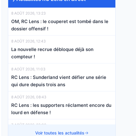
8 AOÛT 2026, 13:23
OM, RC Lens : le couperet est tombé dans le
dossier offensif !
8 AOÛT 2026, 12:43
La nouvelle recrue débloque déjà son
compteur !
8 AOÛT 2026, 11:03
RC Lens : Sunderland vient défier une série
qui dure depuis trois ans
8 AOÛT 2026, 08:43
RC Lens : les supporters réclament encore du
lourd en défense !
7 AOÛT 2026, 23:00
RC Lens Mercato : les Sang et Or au duel
Voir toutes les actualités