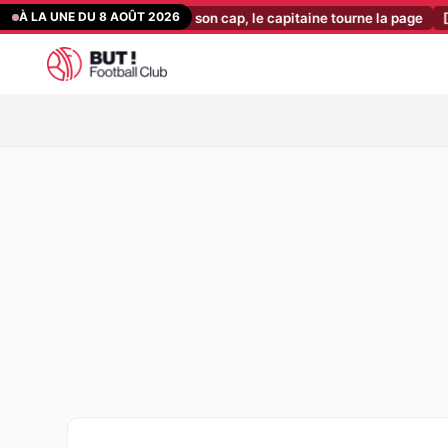
Aller
À LA UNE DU 8 AOÛT 2026
ouvel entraîneur fixe son cap, le capitaine tourne la page
[13:23]
OM
au
contenu