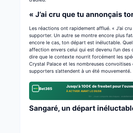
« J’ai cru que tu annonçais to
Les réactions ont rapidement afflué. « J’ai cr
supporter. Un autre se montre encore plus fat
encore le cas, ton départ est inéluctable. Que
affection envers celui qui est devenu l’un des c
dire que le contexte nourrit forcément les spé
Crystal Palace et les nombreuses convoitises 
supporters s’attendent à un été mouvementé.
Jusqu'à 100€ de freebet pour l'ouv
Bet365
À ACTIVER AVANT LE 09/08
18+ · Jouer comporte des risques : endettement
Sangaré, un départ inéluctabl