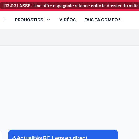
ASSE : Une offre espagnole relance enfin le dossier du milieu !
[12:
PRONOSTICS
VIDÉOS
FAIS TA COMPO !
Actualités RC Lens en direct