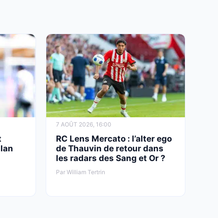
7 AOÛT 2026, 16:00
t
RC Lens Mercato : l’alter ego
Ilan
de Thauvin de retour dans
les radars des Sang et Or ?
Par William Tertrin