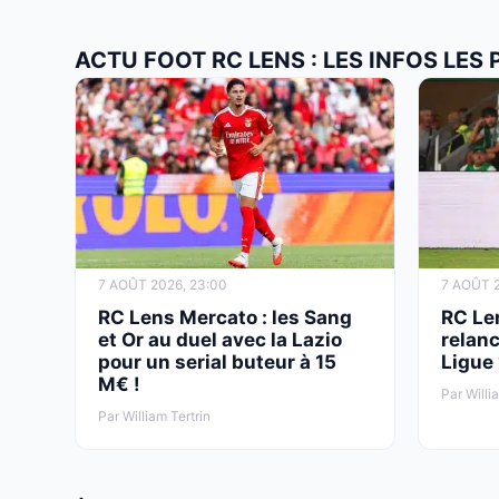
ACTU FOOT RC LENS : LES INFOS LES
7 AOÛT 2026, 23:00
7 AOÛT 2
RC Lens Mercato : les Sang
RC Le
et Or au duel avec la Lazio
relanc
pour un serial buteur à 15
Ligue
M€ !
Par Willi
Par William Tertrin