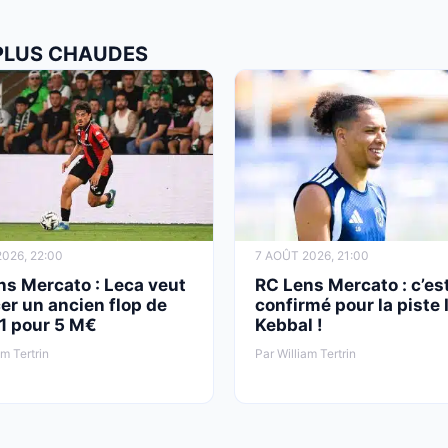
 PLUS CHAUDES
026, 22:00
7 AOÛT 2026, 21:00
ns Mercato : Leca veut
RC Lens Mercato : c’es
er un ancien flop de
confirmé pour la piste 
 1 pour 5 M€
Kebbal !
am Tertrin
Par William Tertrin