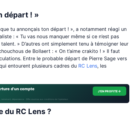
n départ ! »
u que tu annonçais ton départ ! », a notamment réagi un
aliste : « Tu vas nous manquer même si ce n’est pas
l talent. » D’autres ont simplement tenu à témoigner leur
houchous de Bollaert : « On t’aime crakito ! » Il faut
culations. Entre le probable départ de Pierre Sage vers
qui entourent plusieurs cadres du
RC Lens
, les
erture d'un compte
→
J'EN PROFITE
, isolement, dépendance · Offre soumise aux conditions de l’opérateur.
e du RC Lens ?