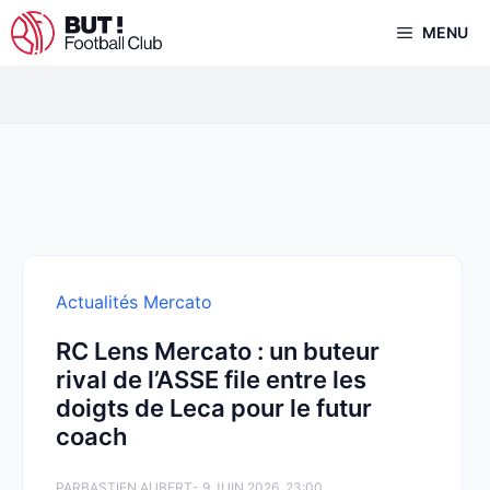
Aller
MENU
au
contenu
Actualités Mercato
RC Lens Mercato : un buteur
rival de l’ASSE file entre les
doigts de Leca pour le futur
coach
PAR
BASTIEN AUBERT
- 9 JUIN 2026, 23:00