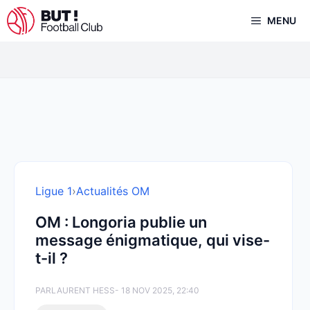
Aller
MENU
au
contenu
Ligue 1
›
Actualités OM
OM : Longoria publie un
message énigmatique, qui vise-
t-il ?
PAR
LAURENT HESS
- 18 NOV 2025, 22:40