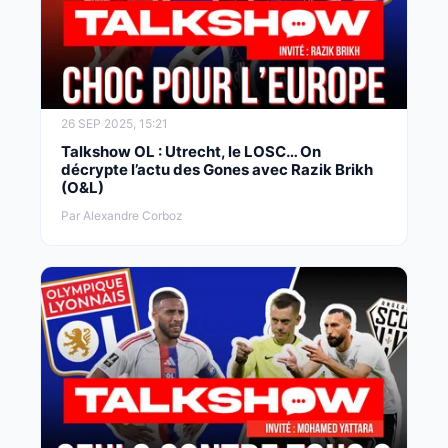
26 SEP 2025, 15:21
Talkshow OL : Utrecht, le LOSC… On
décrypte l’actu des Gones avec Razik Brikh
(O&L)
Par Alexandre Corboz