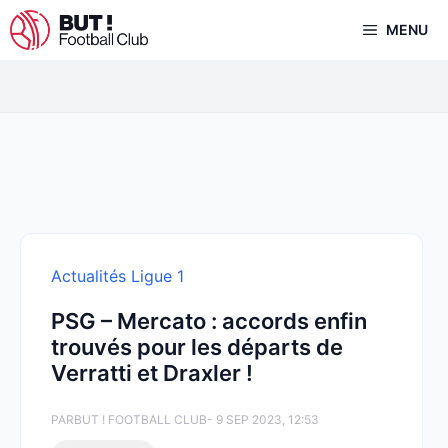
Aller
MENU
au
contenu
Actualités Ligue 1
PSG – Mercato : accords enfin
trouvés pour les départs de
Verratti et Draxler !
PAR
BUT ! FOOTBALL CLUB
- 9 SEP 2023, 12:53