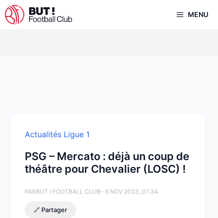
Aller
MENU
au
contenu
Actualités Ligue 1
PSG – Mercato : déjà un coup de
théâtre pour Chevalier (LOSC) !
PAR
BUT ! FOOTBALL CLUB
- 8 NOV 2023, 07:34
🔗 Partager