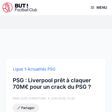
Aller
MENU
au
contenu
Ligue 1
›
Actualités PSG
PSG : Liverpool prêt à claquer
70M€ pour un crack du PSG ?
PAR
LOUIS CHRESTIAN
- 4 JUIN 2026, 10:20
🔗 Partager