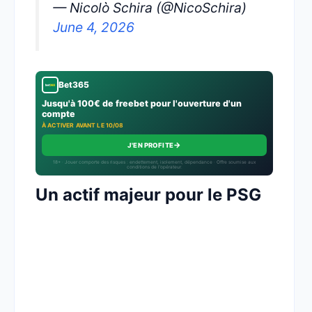
— Nicolò Schira (@NicoSchira)
June 4, 2026
Bet365
Jusqu'à 100€ de freebet pour l'ouverture d'un
compte
À ACTIVER AVANT LE 10/08
→
J'EN PROFITE
18+ · Jouer comporte des risques : endettement, isolement, dépendance · Offre soumise aux
conditions de l’opérateur.
Un actif majeur pour le PSG