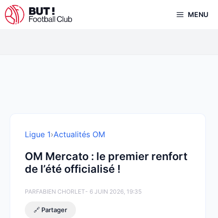
Aller
MENU
au
contenu
Ligue 1
›
Actualités OM
OM Mercato : le premier renfort
de l’été officialisé !
PAR
FABIEN CHORLET
- 6 JUIN 2026, 19:35
🔗 Partager