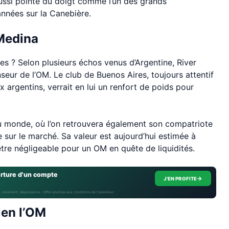
 aussi pointé du doigt comme l’un des grands
années sur la Canebière.
Medina
ses ? Selon plusieurs échos venus d’Argentine, River
enseur de l’OM. Le club de Buenos Aires, toujours attentif
 argentins, verrait en lui un renfort de poids pour
u monde, où l’on retrouvera également son compatriote
 sur le marché. Sa valeur est aujourd’hui estimée à
’être négligeable pour un OM en quête de liquidités.
erture d'un compte
→
J'EN PROFITE
, isolement, dépendance · Offre soumise aux conditions de l’opérateur.
ien l’OM