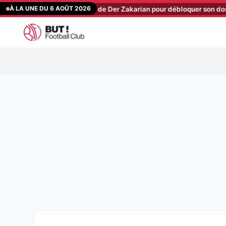
Aller
À LA UNE DU 6 AOÛT 2026
e coup de pression de Der Zakarian pour débloquer son dossier priorit
au
contenu