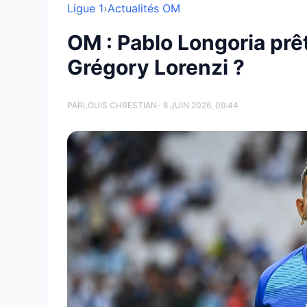
Ligue 1
›
Actualités OM
OM : Pablo Longoria prêt
Grégory Lorenzi ?
PAR
LOUIS CHRESTIAN
- 8 JUIN 2026, 09:44