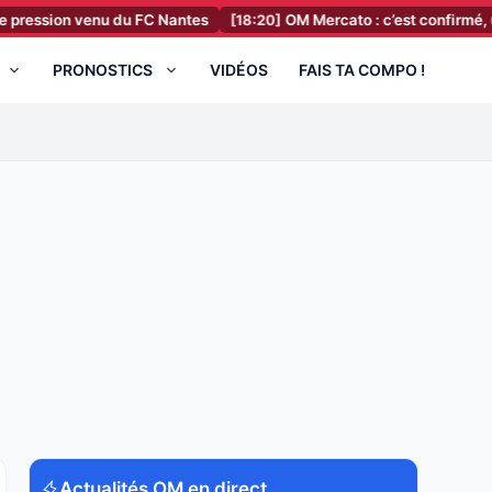
n venu du FC Nantes
[18:20]
OM Mercato : c’est confirmé, une offre es
PRONOSTICS
VIDÉOS
FAIS TA COMPO !
Actualités OM en direct