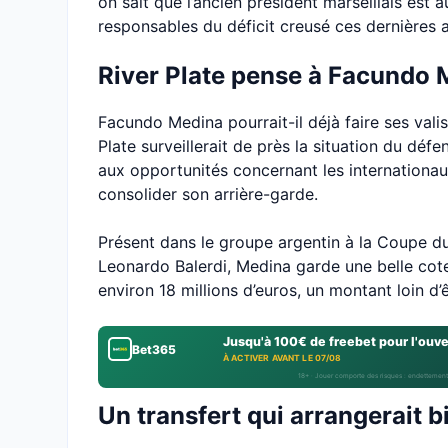
on sait que l’ancien président marseillais est
responsables du déficit creusé ces dernières 
River Plate pense à Facundo 
Facundo Medina pourrait-il déjà faire ses vali
Plate surveillerait de près la situation du déf
aux opportunités concernant les internationaux
consolider son arrière-garde.
Présent dans le groupe argentin à la Coupe d
Leonardo Balerdi, Medina garde une belle cote
environ 18 millions d’euros, un montant loin d
Jusqu'à 100€ de freebet pour l'ouv
Bet365
À ACTIVER AVANT LE 07/08
18+ · Jouer comporte des risques : endettement
Un transfert qui arrangerait b