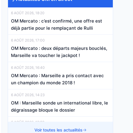
6 AOÛT 2026, 18:20
OM Mercato : c’est confirmé, une offre est
déjà partie pour le remplaçant de Rulli
6 AOÛT 2026, 17:00
OM Mercato : deux départs majeurs bouclés,
Marseille va toucher le jackpot !
6 AOÛT 2026, 16:40
OM Mercato : Marseille a pris contact avec
un champion du monde 2018 !
6 AOÛT 2026, 14:23
OM : Marseille sonde un international libre, le
dégraissage bloque le dossier
6 AOÛT 2026, 12:23
OM, Stade Rennais : le duel s’annonce
Voir toutes les actualités