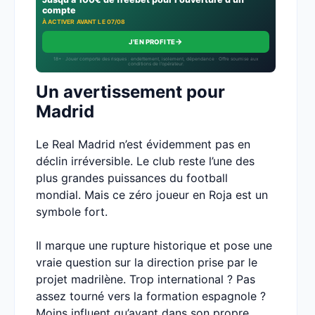
compte
À ACTIVER AVANT LE 07/08
→
J'EN PROFITE
18+ · Jouer comporte des risques : endettement, isolement, dépendance · Offre soumise aux
conditions de l’opérateur.
Un avertissement pour
Madrid
Le Real Madrid n’est évidemment pas en
déclin irréversible. Le club reste l’une des
plus grandes puissances du football
mondial. Mais ce zéro joueur en Roja est un
symbole fort.
Il marque une rupture historique et pose une
vraie question sur la direction prise par le
projet madrilène. Trop international ? Pas
assez tourné vers la formation espagnole ?
Moins influent qu’avant dans son propre