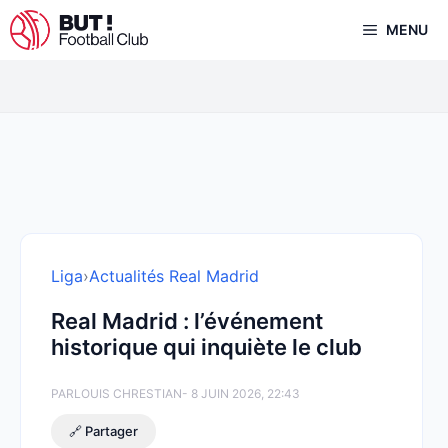
Aller
MENU
au
contenu
Liga
›
Actualités Real Madrid
Real Madrid : l’événement
historique qui inquiète le club
PAR
LOUIS CHRESTIAN
- 8 JUIN 2026, 22:43
🔗 Partager