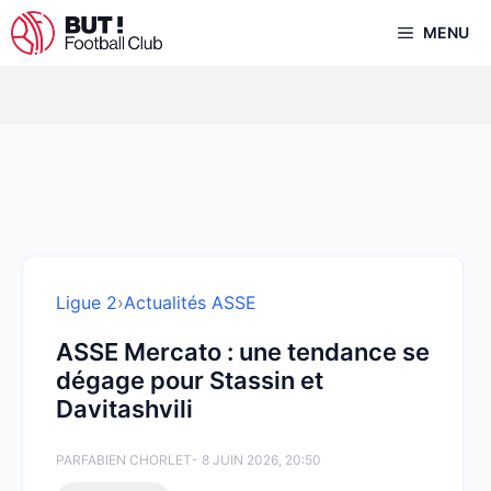
Aller
MENU
au
contenu
Ligue 2
›
Actualités ASSE
ASSE Mercato : une tendance se
dégage pour Stassin et
Davitashvili
PAR
FABIEN CHORLET
- 8 JUIN 2026, 20:50